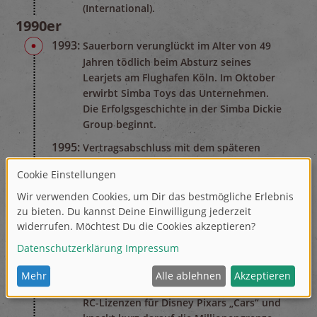
(International).
1990er
1993:
Sauerborn verunglückt im Alter von 49
Jahren tödlich beim Absturz seines
Learjets am Flughafen Köln. Im Oktober
erwirbt Simba Toys das Unternehmen.
Die Erfolgsgeschichte in der Simba Dickie
Group beginnt.
1995:
Vertragsabschluss mit dem späteren
Rekord-Formel-1 Champion Michael
Schumacher und Dickie Toys.
2000er
2008:
Dickie Toys erhält erstmals in der
Unternehmensgeschichte eine
MasterToy Lizenz von Walt Disney.
2010er
2011:
Dickie Toys erhält die Exklusivrechte der
RC-Lizenzen für Disney Pixars „Cars“ und