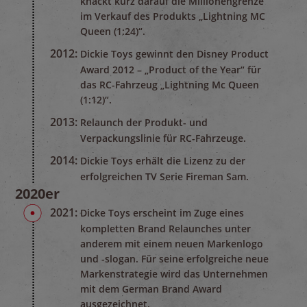
knackt kurz darauf die Millionengrenze
im Verkauf des Produkts „Lightning MC
Queen (1:24)“.
2012:
Dickie Toys gewinnt den Disney Product
Award 2012 – „Product of the Year“ für
das RC-Fahrzeug „Lightning Mc Queen
(1:12)“.
2013:
Relaunch der Produkt- und
Verpackungslinie für RC-Fahrzeuge.
2014:
Dickie Toys erhält die Lizenz zu der
erfolgreichen TV Serie Fireman Sam.
2020er
2021:
Dicke Toys erscheint im Zuge eines
kompletten Brand Relaunches unter
anderem mit einem neuen Markenlogo
und -slogan. Für seine erfolgreiche neue
Markenstrategie wird das Unternehmen
mit dem German Brand Award
ausgezeichnet.