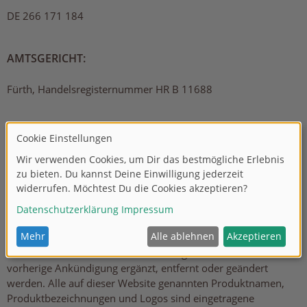
DE 266 171 184
AMTSGERICHT:
Fürth, Handelsregisternummer HR B 11688
HAFTUNGSAUSSCHLUSS
Die bereitgestellten Informationen auf dieser Website wurden
sorgfältig geprüft und werden regelmäßig aktualisiert. Jedoch
kann keine Garantie dafür übernommen werden, dass alle
Angaben zu jeder Zeit vollständig, richtig und in letzter
Aktualität dargestellt sind. Dies gilt insbesondere für alle
Verbindungen („Links“) zu anderen Websites, auf die direkt
oder indirekt verwiesen wird. Alle Angaben können ohne
vorherige Ankündigung ergänzt, entfernt oder geändert
werden. Alle auf dieser Website genannten Produktnamen,
Produktbezeichnungen und Logos sind eingetragene