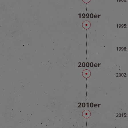
1990er
1995:
1998:
2000er
2002:
2010er
2015: