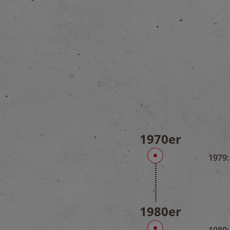
1970er
1979:
1980er
1980: