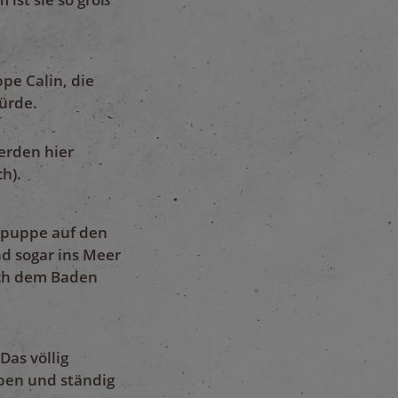
pe Calin, die
würde.
erden hier
h).
bypuppe auf den
d sogar ins Meer
nach dem Baden
Das völlig
ppen und ständig