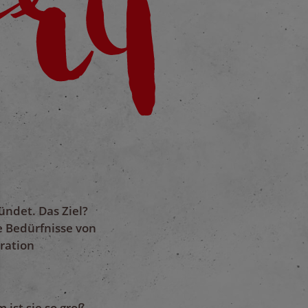
ündet. Das Ziel?
e Bedürfnisse von
ration
 ist sie so groß