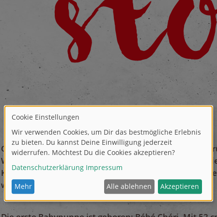
Corolle wird in Langeais, im Herzen des Loire-Tals gegr
Wunderschöne Puppen zu kreieren, die perfekt auf di
Kindern abgestimmt sind und von Generation zu Gene
weitergegeben werden.
Die erste Babypuppe ist geboren: Bébé Chéri. Mit 52 cm