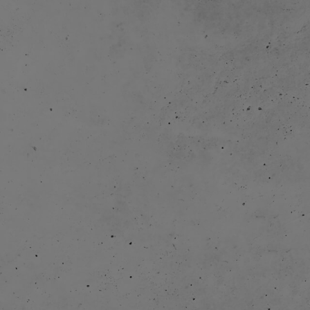
eingeführt: Sie wirkten fröhlicher und kindgerechter.
Alle Produkte sind über die Jahre hin weiterentwickel
Beispielsweise wird 2001 die AquaPlay-Symbolfigur ei
AquaPlay Bear Captain.
Die erste AquaPlay Box kommt auf den Markt. Von nu
AquaPlay-Bahnen mit zu Freunden, in den Urlaub ode
Großeltern genommen werden Das revolutionäre Konz
Zeit später ein großer Erfolg.
Der heutige weltweite Bestseller – die AquaPlay LockB
Markt gebracht. Das erfolgreiche Boxsystem gibt es vo
größere Wasserbahnen. Hier lassen sich die beiden Hä
ein Koffer zusammenklappen. Auch der Transport der
Kinderspiel.