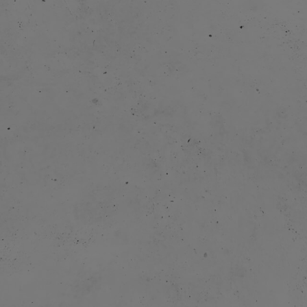
1976:
1977:
1984: