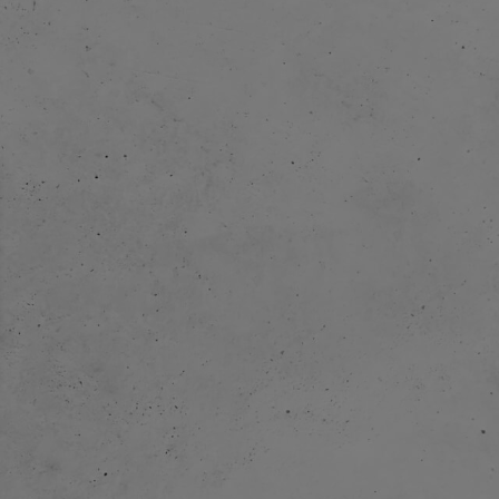
ngenieur)
 dabei haben, mit
sammen beginnen
n aus
org. Das erste
 deutlich
den und klaren
 werden