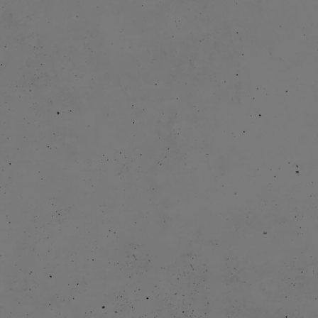
2001:
2005:
2011: