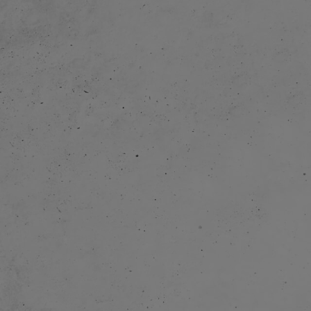
t worden.
ngeführt:
n an können die
r zu den
ept wird kurze
ox – wird auf den
n nun an auch für
lften der Box wie
 Bahn wird so zum