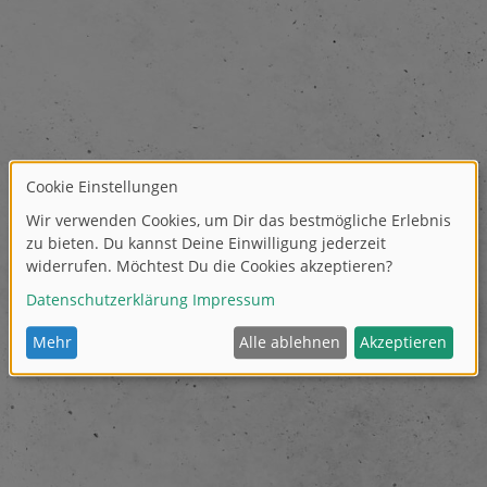
Die beiden Schweden Britt (Pädagogin) und Lennart (I
Dahlgren fasziniert die Tatsache, wie viel Spaß Kinder
Wasser zu spielen und wie viel sie dabei lernen. Zu
sie verschiedene Prototypen von Wasserkanalsysteme
Regenrinnen zu entwickeln.
Ein Jahr später gründet das Ehepaar AquaPlay in Göteb
Wasserbahnsystem trägt den Namen „Aqualab“ und ist
weitläufiger als die heutigen Wasserbahnen.
Die bestehende Bahn wird überarbeitet. Die leuchten
Farben, die heute Markenzeichen von AquaPlay sind,