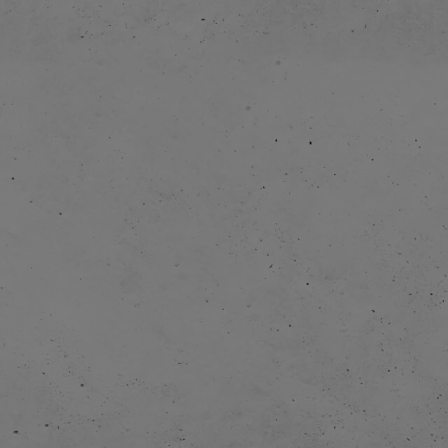
Die SIMBA DICKIE GROUP übernimmt AquaPlay.
Die Produktion wird von Schweden nach Deutschland v
Zum 40-jährigen Jubiläum von AquaPlay wird die komp
Produktlinie neu überarbeitet. Neue Boote sowie neue 
auch eine neue Bahn – die AquaPlay MountainLake – 
AquaPlay bringt die erste Wasserbahn mit transluzen
den Markt.
Erweiterung des Sortiments um Wasser- und Badespie