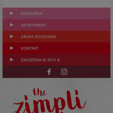
KATEGORIA
ASORTYMENT
GRUPA DOCELOWA
KONTAKT
ZAŁOŻONA W 2015 R.