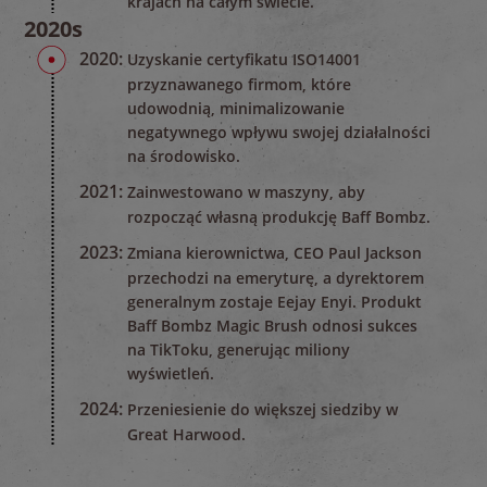
krajach na całym świecie.
2020s
2020:
Uzyskanie certyfikatu ISO14001
przyznawanego firmom, które
udowodnią, minimalizowanie
negatywnego wpływu swojej działalności
na środowisko.
2021:
Zainwestowano w maszyny, aby
rozpocząć własną produkcję Baff Bombz.
2023:
Zmiana kierownictwa, CEO Paul Jackson
przechodzi na emeryturę, a dyrektorem
generalnym zostaje Eejay Enyi. Produkt
Baff Bombz Magic Brush odnosi sukces
na TikToku, generując miliony
wyświetleń.
2024:
Przeniesienie do większej siedziby w
Great Harwood.