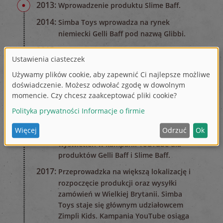
2013:
Wprowadzenie produktu Slime Baff.
2014:
Simba Toys wprowadza na rynek
niemiecki Gelli Baff pod nazwą Glibbi.
2015:
Powstanie Zimpli Kids. Rozpoczęcie
światowej kampanii na YouTube, która
osiąga 80 milionów wyświetleń globalnie
już po dwóch miesiącach. W tym czasie
Zimpli Kids zatrudnia mniej niż 10
pracowników i działa z małego biura
sprzedaży i marketingu.
2016:
W sierpniu osiągnięcie miliarda
wyświetleń w kampanii YouTube dla
produktów Gelli Baff i Slime Baff.
2017:
Przeprowadzka na większą lokalizację i
rozpoczęcie produkcji oraz wysyłki
zamówień w Wielkiej Brytanii. Simba
Toys staje się głównym udziałowcem
Zimpli Kids. Kampania YouTube osiąga