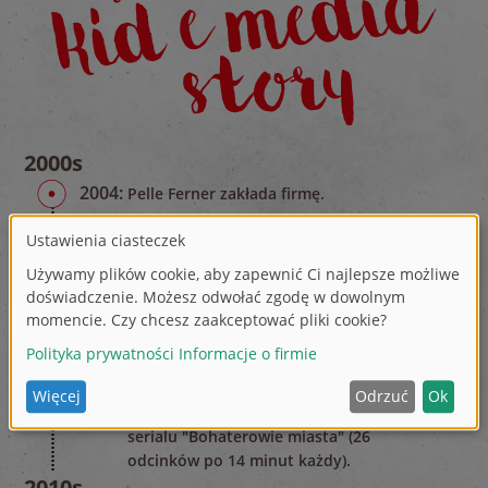
2000s
2004:
Pelle Ferner zakłada firmę.
2005 - 2008:
We wczesnych latach
koncentrowano się na produkcji płyt
DVD we współpracy z Disney, Egmont i
Rabéns (rynek szwedzki).
2009-2012:
Firma rozpoczyna tworzenie
własnych treści, animowanych seriali
telewizyjnych dla dzieci (w wieku
przedszkolnym). Produkcja 1. sezonu
serialu "Bohaterowie miasta" (26
odcinków po 14 minut każdy).
2010s