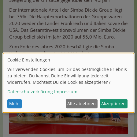
Steigerung der Umsätze gegenüber dem Vorjahr.
Der internationale Anteil der Simba Dickie Group liegt
bei 75%. Die Hauptexportnationen der Gruppe waren
2020 wieder die Länder Frankreich und Italien sowie die
USA. Das Gesamtinvestitionsvolumen der Simba Dickie
Group belief sich im Jahr 2020 auf 55,0 Mio. Euro.
Zum Ende des Jahres 2020 beschäftigte die Simba
Dickie Group weltweit 2.950 Mitarbeiter.