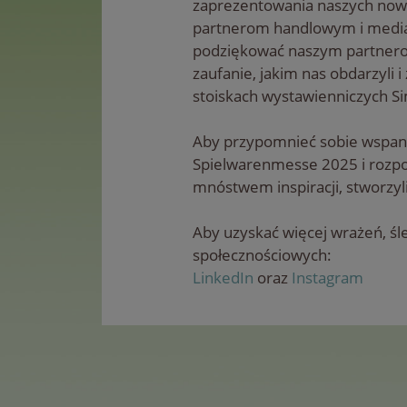
zaprezentowania naszych nowy
partnerom handlowym i media
podziękować naszym partner
zaufanie, jakim nas obdarzyli i 
stoiskach wystawienniczych S
Aby przypomnieć sobie wspani
Spielwarenmesse 2025 i rozpo
mnóstwem inspiracji, stworzyl
Aby uzyskać więcej wrażeń, ś
społecznościowych:
LinkedIn
oraz
Instagram