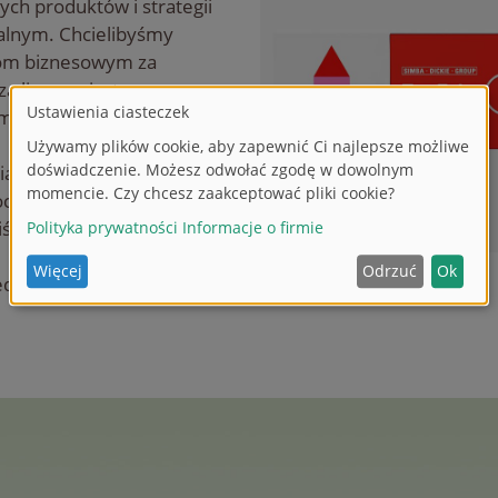
ch produktów i strategii
lnym. Chcielibyśmy
om biznesowym za
za liczne wizyty na
imba Dickie Group.
ałe chwile z targów
cząć nowy rok z
iśmy aftermovie z targów.
ledź nasze kanały mediów