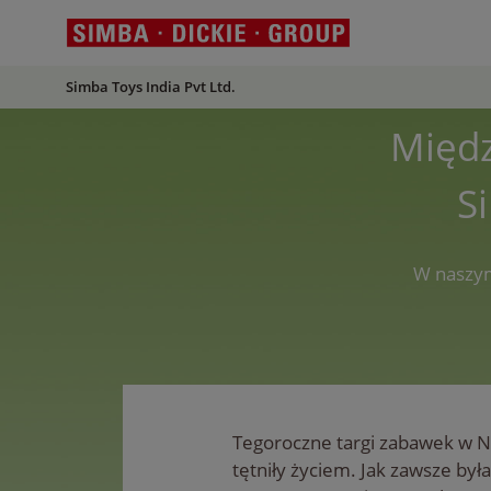
Simba Toys India Pvt Ltd.
Międz
S
W naszym
Tegoroczne targi zabawek w N
tętniły życiem. Jak zawsze był