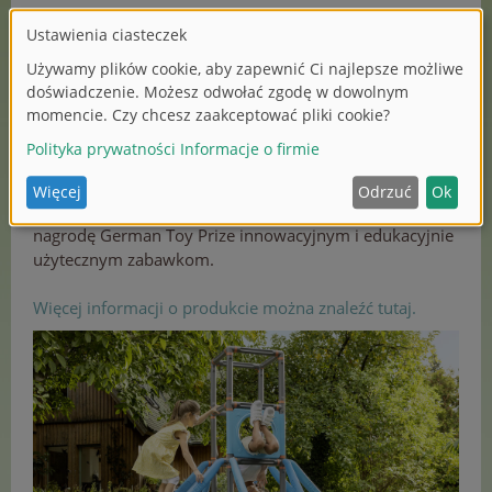
Sprzęt do zabawy w ogrodzie jest odporny na warunki
atmosferyczne i został wyprodukowany w Niemczech.
„BIG Kraxxl - The Giant”
wspiera dzieci w ruchu, a tym
samym między innymi w ich umiejętnościach
poznawczych, kompetencjach społecznych i poczuciu
własnej wartości.
Co roku niemiecki magazyn „familie&co” przyznaje
nagrodę German Toy Prize innowacyjnym i edukacyjnie
użytecznym zabawkom.
Więcej informacji o produkcie można znaleźć tutaj.